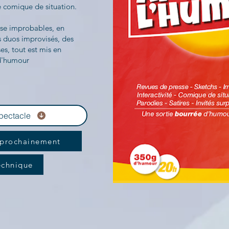
e comique de situation.
sse improbables, en
s duos improvisés, des
ses, tout est mis en
d'humour
pectacle
 prochainement
echnique