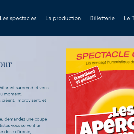
Les spectacles
La production
Billetterie
Le 
our
hilarant surprend et vous
 du moment.
 créent, improvisent, et
re, demandez une coupe
rtistes vous servent un
e dose d'ironie,